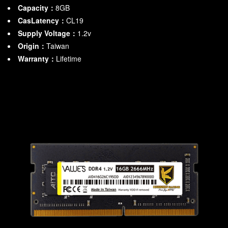
Capacity：
8GB
CasLatency：
CL19
Supply Voltage：
1.2v
Origin：
Taiwan
Warranty：
Lifetime