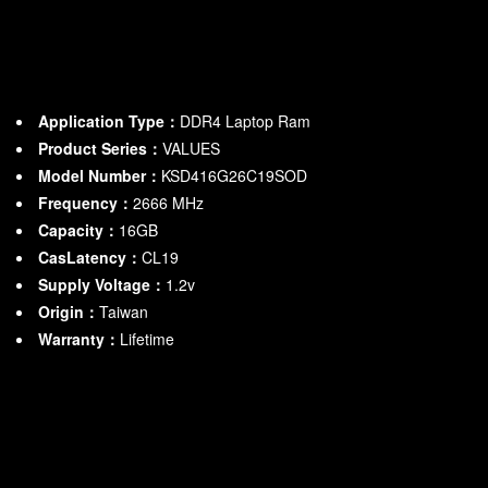
Application Type：
DDR4 Laptop Ram
Product Series：
VALUES
Model Number：
KSD416G26C19SOD
Frequency：
2666
MHz
Capacity：
16GB
CasLatency：
CL19
Supply Voltage：
1.2v
Origin：
Taiwan
Warranty：
Lifetime