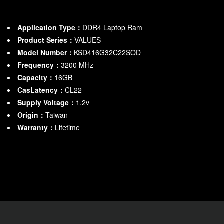
Application Type：
DDR4 Laptop Ram
Product Series：
VALUES
Model Number：
KSD416G32C22SOD
Frequency：
3200
MHz
Capacity：
16GB
CasLatency：
CL22
Supply Voltage：
1.2v
Origin：
Taiwan
Warranty：
Lifetime