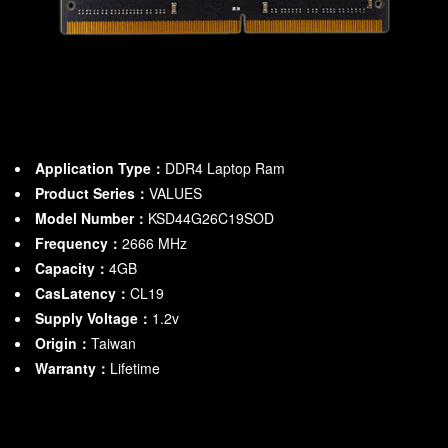
Application Type：
DDR4 Laptop Ram
Product Series：
VALUES
Model Number：
KSD44G26C19SOD
Frequency：
2666
MHz
Capacity：
4GB
CasLatency：
CL19
Supply Voltage：
1.2v
Origin：
Taiwan
Warranty：
Lifetime