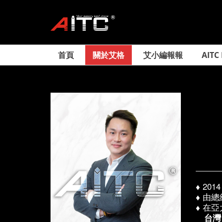
首頁
關於艾格
艾小編報報
AITC
♦
20
♦
由總
♦
在亞
台灣