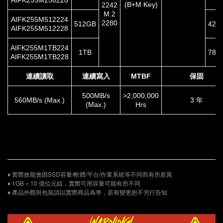
AIFK255M256228
(B+M Key)
2242
M.2
AIFK255M512224
2280
512GB
420
AIFK255M512228
AIFK255M1TB224
1TB
780
AIFK255M1TB228
連續讀取
連續寫入
MTBF
保固
500MB/s
>2,000,000
560MB/s (Max.)
3 年
(Max.)
Hrs
♦ 實際效能會因SSD容量/軟體/平台/作業系統等不同而有所差異
♦ 1GB = 10 億位元組，實際可用容量可能有所不同
♦ 產品外觀與包裝請以實際商品為準，若有變更恕不另行告知