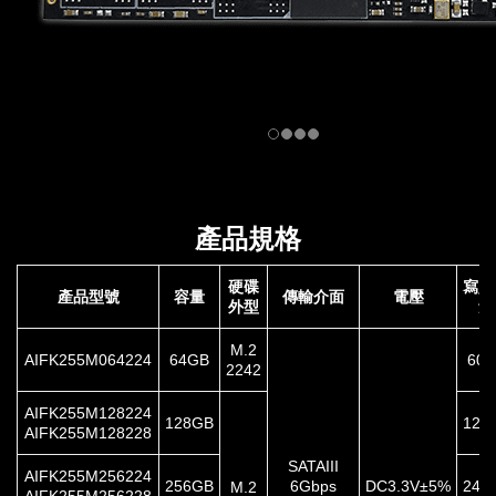
產品規格
硬碟
寫入
產品型號
容量
傳輸介面
電壓
外型
量
M.2
AIFK255M064224
64GB
60T
2242
AIFK255M128224
128GB
120
AIFK255M128228
SATAIII
AIFK255M256224
256GB
6Gbps
DC3.3V±5%
240
M.2