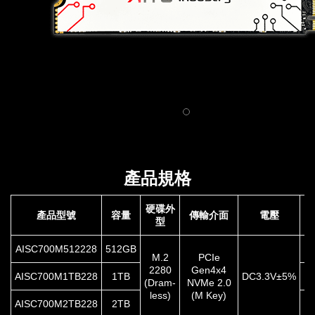
產品規格
硬碟外
產品型號
容量
傳輸介面
電壓
型
AISC700M512228
512GB
3
M.2
PCIe
2280
Gen4x4
AISC700M1TB228
1TB
DC3.3V±5%
7
(Dram-
NVMe 2.0
less)
(M Key)
AISC700M2TB228
2TB
1